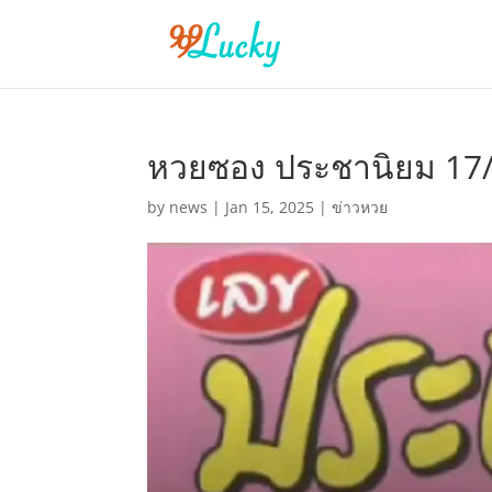
หวยซอง ประชานิยม 17/
by
news
|
Jan 15, 2025
|
ข่าวหวย