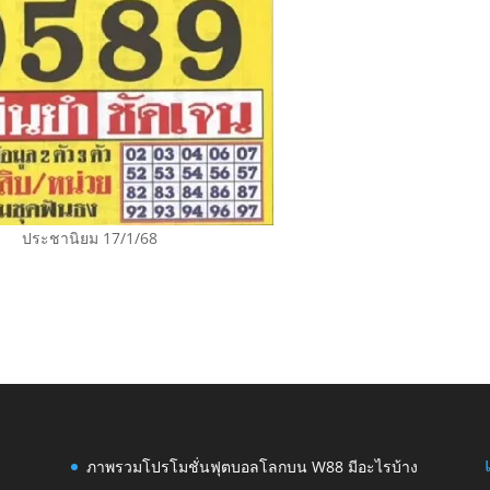
ประชานิยม 17/1/68
ภาพรวมโปรโมชั่นฟุตบอลโลกบน W88 มีอะไรบ้าง