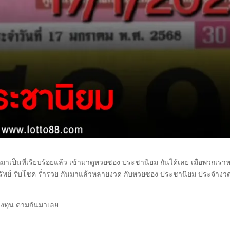
เป็นที่เรียบร้อยแล้ว เข้ามาดูหวยซอง ประชานิยม กันได้เลย เมื่อพวกเรา
รัพย์ รับโชค ร่ำรวย กันมาแล้วหลายงวด กับหวยซอง ประชานิยม ประจำงว
งทุน ตามกันมาเลย