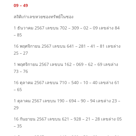
09 – 49
สถิติเก่าเลขหวยซองทรัพย์ในซอง
1 ธันวาคม 2567 เลขบน 702 – 309 – 02 – 09 เลขล่าง 84
– 85
16 พฤศจิกายน 2567 เลขบน 641 – 281 – 41 – 81 เลขล่าง
25 – 27
1 พฤศจิกายน 2567 เลขบน 162 – 069 – 62 – 69 เลขล่าง
73 – 76
16 ตุลาคม 2567 เลขบน 710 – 540 – 10 – 40 เลขล่าง 61
– 65
1 ตุลาคม 2567 เลขบน 190 – 694 – 90 – 94 เลขล่าง 23 –
29
16 กันยายน 2567 เลขบน 621 – 928 – 21 – 28 เลขล่าง 05
– 35