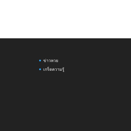
ข่าวหวย
เกร็ดความรู้