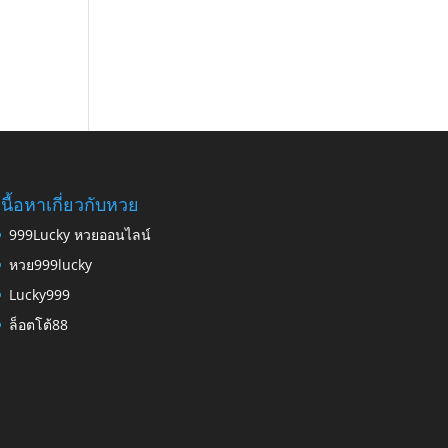
เนื้อหาเกี่ยวกับหวย
999Lucky หวยออนไลน์
หวย999lucky
Lucky999
ล็อตโต้88